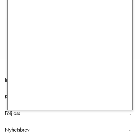
Solhatt - Embroidery Anglaise Pink
349 kr
Information
Kundtjänst
Följ oss
Nyhetsbrev