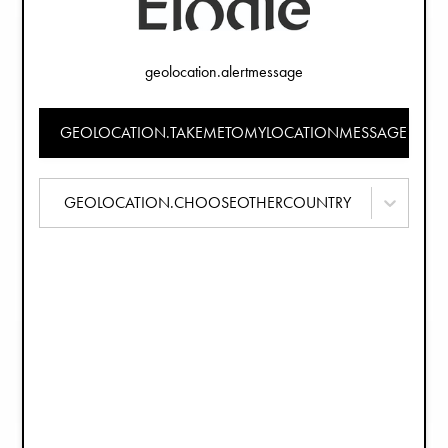
Servettring - Antique Silver
Nappflaska i Glas - Vanilla White
249 kr
229 kr
geolocation.alertmessage
GEOLOCATION.TAKEMETOMYLOCATIONMESSAGE
GEOLOCATION.CHOOSEOTHERCOUNTRY
Barnbestick - Antique Silver
Bestick-set - Soft Terracotta
299 kr
129 kr