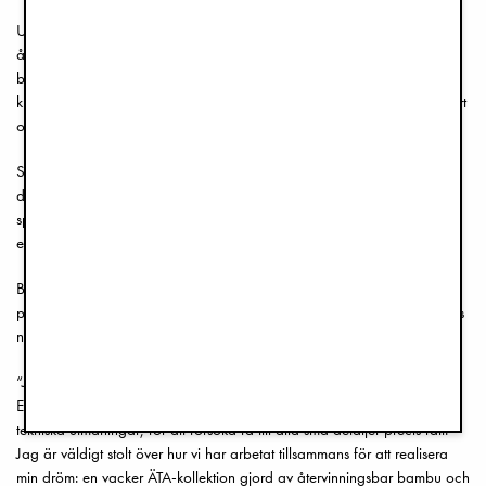
Upptäck vårt ÄTA-sortiment, med dukning för barn i vackra färger och
återvinningsbart material. ÄTA-sortimentet inkluderar ett bestickset för
barn, en matningssked och en servettring i handpolerad metall –tidlösa
klassiker som kan ärvas och återanvändas i generationer. Enkelt, vackert
och hållbart.
Sortimentet har en look där vintage möter modernt, med underbara
detaljer. Tallrikarna, servetterna och besticken passar lika bra vid
speciella tillfällen som för användning varje dag – och ger det lilla
extra till dukningen.
Besticksetet, matningsskeden och servettringen i metall är perfekta som
presenter till någon du älskar, då de passar bra för att gravera barnets
namn eller födelsedatum på.
“Jag har länge drömt om att skapa en kollektion med äta-redskap för
Elodie. Det har varit en lång och spännande resa full av kreativa och
tekniska utmaningar, för att försöka få till alla små detaljer precis rätt.
Jag är väldigt stolt över hur vi har arbetat tillsammans för att realisera
min dröm: en vacker ÄTA-kollektion gjord av återvinningsbar bambu och