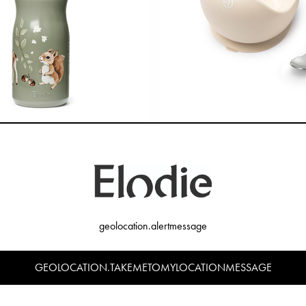
sflaska - Chipmunk Darling
Silikonskål med sked - Vani
299 kr
229 kr
geolocation.alertmessage
GEOLOCATION.TAKEMETOMYLOCATIONMESSAGE