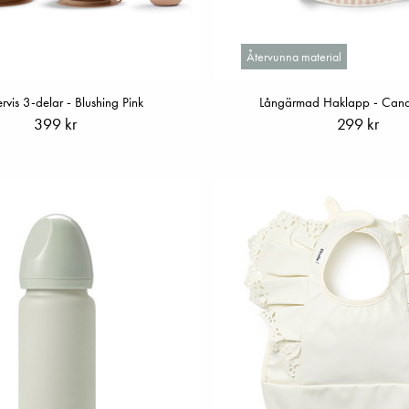
Återvunna material
rvis 3-delar - Blushing Pink
Långärmad Haklapp - Candy
399 kr
299 kr