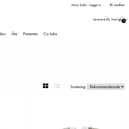
Mina Sidor - Logga in
Bli medlem
Leverera till:
Sverige
0
skor
Äta
Presenter
Co-labs
Sortering