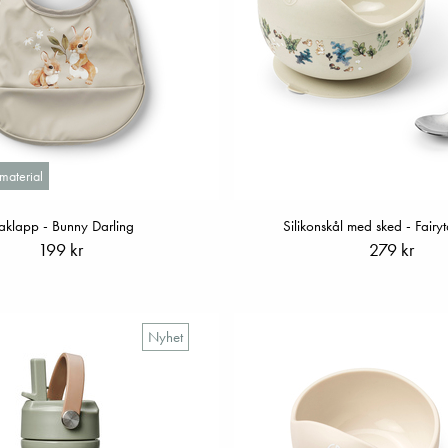
material
aklapp - Bunny Darling
Silikonskål med sked - Fairyt
199 kr
279 kr
Nyhet