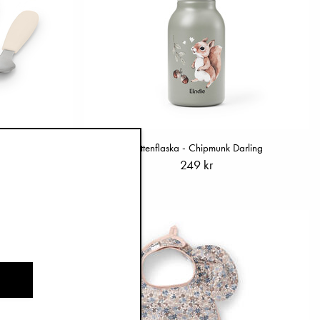
lla White
Vattenflaska - Chipmunk Darling
249 kr