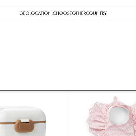
GEOLOCATION.CHOOSEOTHERCOUNTRY
Snack Box - Chipmunk Darling
Vattenflaska - Fairytale 
199 kr
249 kr