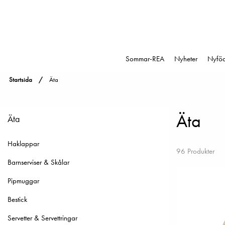
Sommar-REA
Nyheter
Nyfö
Startsida
Äta
Äta
Äta
Haklappar
96 Produkter
Barnserviser & Skålar
Pipmuggar
Bestick
Servetter & Servettringar