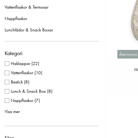
Vattenflaskor & Termosar
Nappflaskor
Lunchlådor & Snack Boxar
Kategori
Återvunna 
Haklappar
(
22
)
H
Vattenflaskor
(
10
)
Bestick
(
8
)
Lunch & Snack Box
(
8
)
Nappflaskor
(
7
)
Barnserviser
(
5
)
Visa mer
Servetter
(
5
)
Skålar
(
5
)
Färg
Långärmade Haklappar
(
4
)