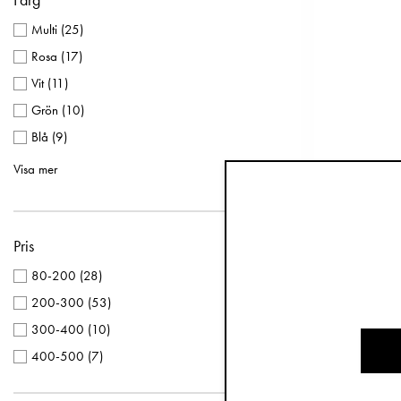
Silikontallrik med bestick
(
4
)
Multi
(
25
)
Servettringar
(
3
)
Rosa
(
17
)
Lunchlåda & Termos Set
(
2
)
Vit
(
11
)
Lunchlådor
(
2
)
Grön
(
10
)
Pipmuggar
(
2
)
Blå
(
9
)
Porslinstallrik och skål
(
2
)
Beige
(
8
)
Visa mer
Termo
Sugdelar
(
2
)
Silver
(
6
)
Termosflaskor
(
2
)
Gul
(
3
)
Vattenflaska Sugrör 5-pack
(
1
)
Pris
Terrakotta
(
3
)
Transparent
(
3
)
80-200
(
28
)
Brun
(
2
)
200-300
(
53
)
Lila
(
1
)
300-400
(
10
)
400-500
(
7
)