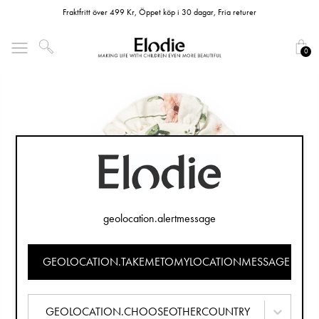
Fraktfritt över 499 Kr, Öppet köp i 30 dagar, Fria returer
0
geolocation.alertmessage
GEOLOCATION.TAKEMETOMYLOCATIONMESSAGE
GEOLOCATION.CHOOSEOTHERCOUNTRY