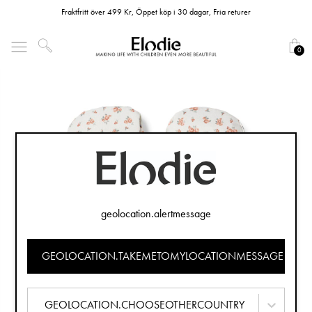
Fraktfritt över 499 Kr, Öppet köp i 30 dagar, Fria returer
0
geolocation.alertmessage
GEOLOCATION.TAKEMETOMYLOCATIONMESSAGE
GEOLOCATION.CHOOSEOTHERCOUNTRY