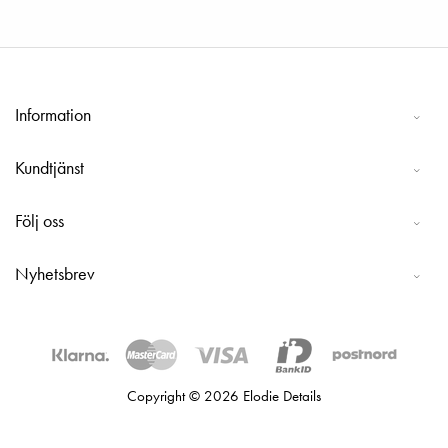
Information
Kundtjänst
Följ oss
Nyhetsbrev
Copyright © 2026 Elodie Details