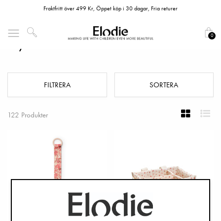
Fraktfritt över 499 Kr, Öppet köp i 30 dagar, Fria returer
0
Nyfödd
FILTRERA
SORTERA
122 Produkter