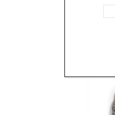
Haklappar
(
2
)
Varmfodrade Vintermössor
(
2
)
Bomullsmössor
(
1
)
Gosedjur
(
1
)
Musikmobiler
(
1
)
Nappflaskor
(
1
)
Portabla Skötbäddar
(
1
)
Ha
Påslakanset
(
1
)
Pärlsammetsfiltar
(
1
)
Skötväskor Quilted
(
1
)