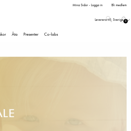
Mina Sidor - Logga in
Bli medlem
Leverera till:
Sverige
0
skor
Äta
Presenter
Co-labs