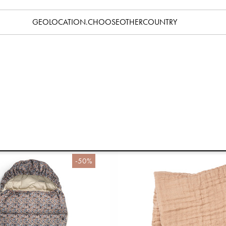
GEOLOCATION.CHOOSEOTHERCOUNTRY
klapp - Monkey Sunrise
Skötväska Quilted - Pebbl
115 kr
350 kr
229 kr
699 kr
-50%