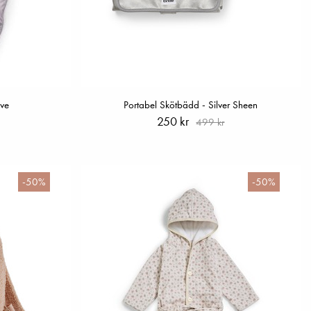
ove
Portabel Skötbädd - Silver Sheen
250 kr
499 kr
-50%
-50%