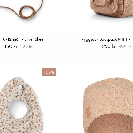
r 0-12 mån - Silver Sheen
Ryggsäck Backpack MINI - P
150 kr
250 kr
299 kr
499 kr
-50%