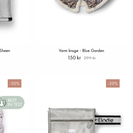
 Sheen
Varm krage - Blue Garden
150 kr
299 kr
-50%
-50%