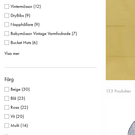
Vintermössor
(
12
)
DryBibs
(
9
)
Napphållare
(
9
)
Babymössor Vintage Varmfodrade
(
7
)
Bucket Hats
(
6
)
Mössor
(
6
)
Visa mer
Bilstolsåkpåsar
(
5
)
Filtar
(
5
)
Färg
Klassiska Nappar
(
5
)
Klassiska Åkpåsar
(
5
)
Beige
(
30
)
153 Produkter
Lekmattor
(
5
)
Blå
(
23
)
Light Beanies
(
5
)
Rosa
(
22
)
Skötväskor
(
5
)
Vit
(
20
)
Vantar 0-12 mån
(
5
)
Multi
(
14
)
Babymössor nyfödd
(
4
)
Grön
(
12
)