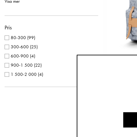
Visa mer
Krinklade Filtar
(
4
)
Turkos
(
6
)
Napphållare Trä
(
4
)
Gul
(
5
)
Ryggsäckar Backpack MINI
(
4
)
Pris
Silver
(
5
)
Vantar 1-3 år
(
4
)
Lila
(
4
)
80-300
(
99
)
Babyoveraller
(
3
)
Brun
(
3
)
300-600
(
25
)
Badrockar
(
3
)
Grå
(
3
)
600-900
(
4
)
Förvaringskorgar
(
3
)
Svart
(
3
)
900-1 500
(
22
)
Ryggsäc
Multifunktionella Åkpåsar
(
3
)
Terrakotta
(
3
)
1 500-2 000
(
4
)
Skötbäddsöverdrag
(
3
)
Greige
(
1
)
Solhattar
(
3
)
Stickad Basker
(
3
)
Ullmössor
(
3
)
Bambunappar
(
2
)
Barnvagnsvantar
(
2
)
Dunåkpåsar
(
2
)