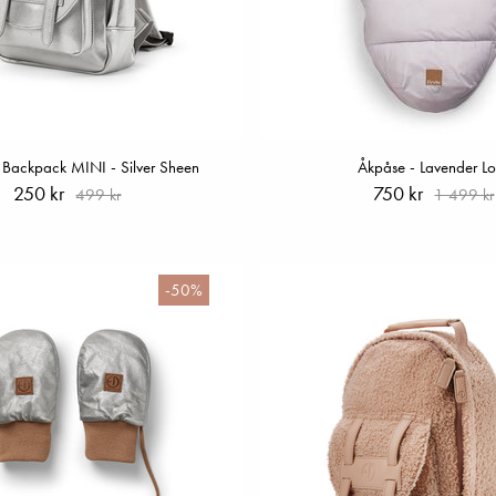
Backpack MINI - Silver Sheen
Åkpåse - Lavender L
250 kr
750 kr
499 kr
1 499 kr
-50%