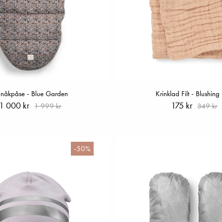
nåkpåse - Blue Garden
Krinklad Filt - Blushing
1 000 kr
175 kr
1 999 kr
349 kr
-50%