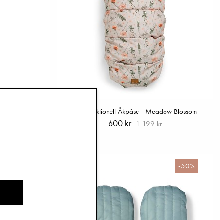
nrise Pink
Multifunktionell Åkpåse - Meadow Blossom
600 kr
1 199 kr
-50%
-50%