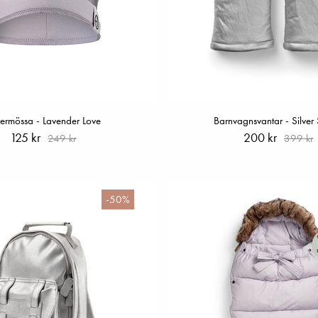
termössa - Lavender Love
Barnvagnsvantar - Silver
125 kr
200 kr
249 kr
399 kr
-50%