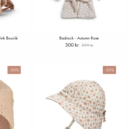
ink Bouclé
Badrock - Autumn Rose
300 kr
599 kr
-50%
-50%