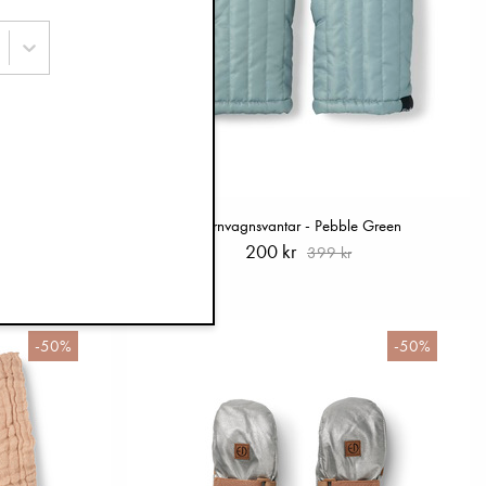
e Green
Barnvagnsvantar - Pebble Green
200 kr
399 kr
-50%
-50%