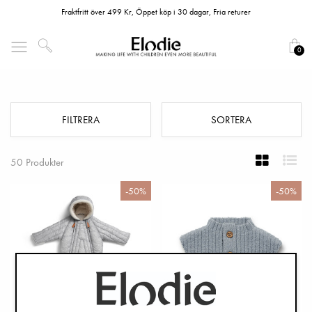
Fraktfritt över 499 Kr, Öppet köp i 30 dagar, Fria returer
0
Last Chance
FILTRERA
SORTERA
50 Produkter
-50%
-50%