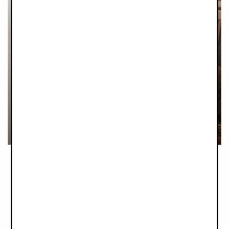
FÖDELSEDAGSPRESENTER
Det är inte lätt att hitta bra födelsedagspresenter till de minsta.
Tycker du att det är svårt att veta vad de små önskar sig i en
viss ålder, och skulle behöva några säkra och bra tips? Vi har