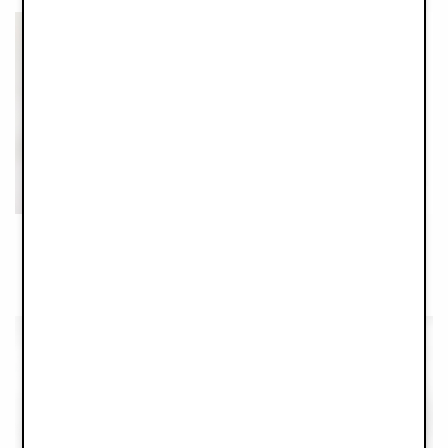
PresentSet med Presentbox - Oat White
Backpack Set - Blue Garden
665 kr
899 kr