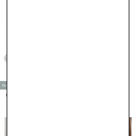
LÄS MER
Ekologisk bomull
Bärbart Baby Nest - Mineral Green
Nappflaska i Glas - Mineral Green
1 299 kr
229 kr