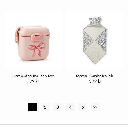
Lunch & Snack Box - Rosy Bow
Badcape - Garden Leo Toile
199 kr
399 kr
1
2
3
4
5
>>