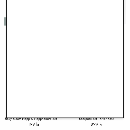
Återvunna material
Långärmad Haklapp - Rosy Bow
PresentSet med Presentbox - Misty Pink
299 kr
685 kr
Binky Bloom Napp & Napphållare Set - Powder Pink
Backpack Set - River Rose
199 kr
899 kr