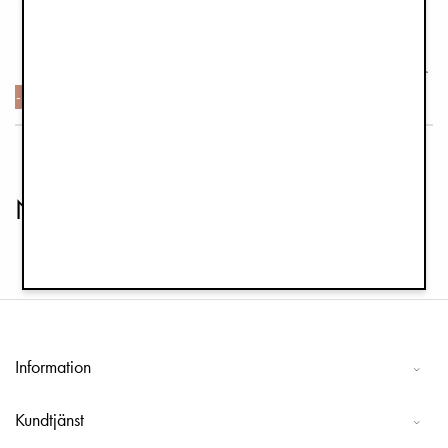
Vantar 0-12 mån - Autumn Rose
150 kr
299 kr
-50%
1
2
3
4
>>
Nyfödd
Information
Kundtjänst