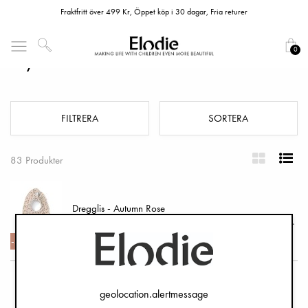
Fraktfritt över 499 Kr, Öppet köp i 30 dagar, Fria returer
0
Nyfödd
FILTRERA
SORTERA
83 Produkter
Dregglis - Autumn Rose
100 kr
199 kr
-50%
geolocation.alertmessage
Napphållare Trä - Monkey Sunrise Pink